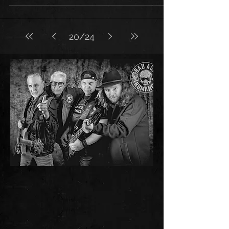
Tourstart. Merci viel mal🙏 Es guets...
20
/
24