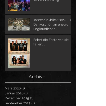
Jahresrückblick 2024: Ein
Dankeschön an unsere
unglaublichen
Unterstützer
Feiert die Feste wie sie
fallen....
Archive
März 2026
(1)
1 Beitrag
Januar 2026
(1)
1 Beitrag
Dezember 2025
(1)
1 Beitrag
September 2025
(1)
1 Beitrag