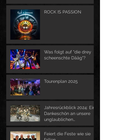
ROCK IS PASSION
Was folgt auf "die drey
scheenschte Dääg"?
Tourenplan 2025
Jahresrückblick 2024: Ein
Dankeschön an unsere
unglaublichen
Unterstützer
Feiert die Feste wie sie
fallen....